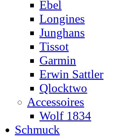
Ebel
Longines
Junghans
Tissot
Garmin
Erwin Sattler
Qlocktwo
Accessoires
Wolf 1834
Schmuck