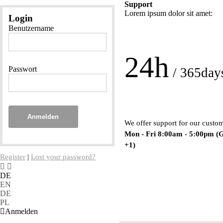
Support
Lorem ipsum dolor sit amet:
Login
Benutzername
24h
Passwort
/ 365day
Anmelden
We offer support for our custo
Mon - Fri 8:00am - 5:00pm
(
+1)
Register
|
Lost your password?
DE
EN
DE
PL
Anmelden