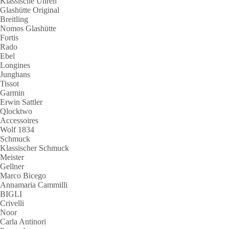
Klassische Uhren
Glashütte Original
Breitling
Nomos Glashütte
Fortis
Rado
Ebel
Longines
Junghans
Tissot
Garmin
Erwin Sattler
Qlocktwo
Accessoires
Wolf 1834
Schmuck
Klassischer Schmuck
Meister
Gellner
Marco Bicego
Annamaria Cammilli
BIGLI
Crivelli
Noor
Carla Antinori