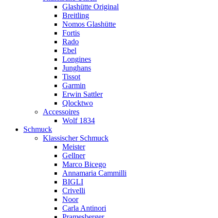
Glashütte Original
Breitling
Nomos Glashütte
Fortis
Rado
Ebel
Longines
Junghans
Tissot
Garmin
Erwin Sattler
Qlocktwo
Accessoires
Wolf 1834
Schmuck
Klassischer Schmuck
Meister
Gellner
Marco Bicego
Annamaria Cammilli
BIGLI
Crivelli
Noor
Carla Antinori
Pramesberger