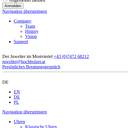
Angemeldet bleiben
Navigation überspringen
Company
Team
History
Vision
Support
Der Juwelier im Mostviertel
+43 (0)7472 68212
juwelier@hochholzer.at
Persönliches Beratungsgespräch
DE
EN
DE
PL
Navigation überspringen
Uhren
Klassische Uhren