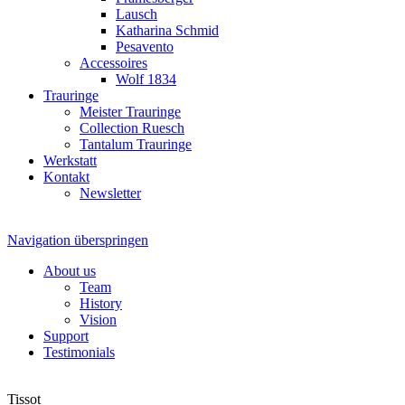
Lausch
Katharina Schmid
Pesavento
Accessoires
Wolf 1834
Trauringe
Meister Trauringe
Collection Ruesch
Tantalum Trauringe
Werkstatt
Kontakt
Newsletter
Navigation überspringen
About us
Team
History
Vision
Support
Testimonials
Tissot